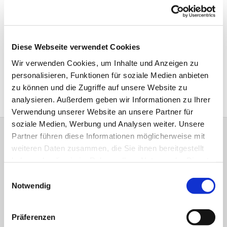
Schriftführerin:
Roswitha Faller
Diese Webseite verwendet Cookies
Tel 02381/404172
Wir verwenden Cookies, um Inhalte und Anzeigen zu
personalisieren, Funktionen für soziale Medien anbieten
Beitrittserklärung download
zu können und die Zugriffe auf unsere Website zu
analysieren. Außerdem geben wir Informationen zu Ihrer
Verwendung unserer Website an unsere Partner für
soziale Medien, Werbung und Analysen weiter. Unsere
Partner führen diese Informationen möglicherweise mit
Dreiklang Heft 1 - 2026
weiteren Daten zusammen, die Sie ihnen bereitgestellt
haben oder die sie im Rahmen Ihrer Nutzung der Dienste
gesammelt haben.
Einwilligungsauswahl
Notwendig
Präferenzen