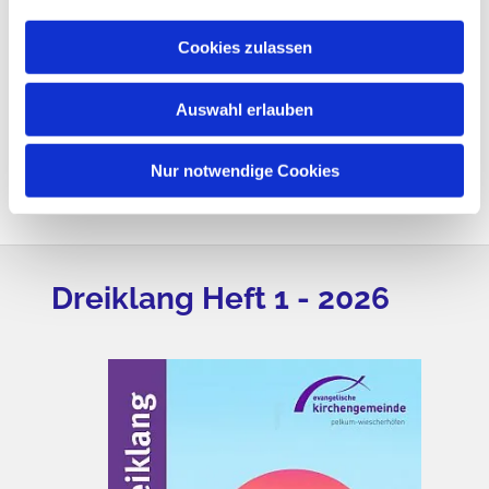
• Blumen auf dem Felde
• Dornen und Disteln
Cookies zulassen
• Früchte des Feldes
Auswahl erlauben
• Kräuter
Den thematischen Rahmen bildet ein Auszug aus dem
104. Psalm, eine Lobpreisung der Schöpfung:
Nur notwendige Cookies
Dreiklang Heft 1 - 2026