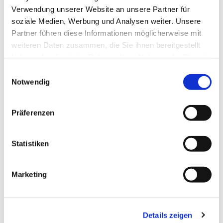
bisher verzichtet, da sie nicht winterhart sind.
Verwendung unserer Website an unsere Partner für
Der Olivenbaum ist eine Leihgabe von Pfr. Eichel.
soziale Medien, Werbung und Analysen weiter. Unsere
Partner führen diese Informationen möglicherweise mit
weiteren Daten zusammen, die Sie ihnen bereitgestellt
haben oder die sie im Rahmen Ihrer Nutzung der Dienste
gesammelt haben.
Einwilligungsauswahl
Notwendig
Präferenzen
Statistiken
Marketing
Der zur Verfügung stehende Raum ist in vier
Details zeigen
Pflanzengruppen gegliedert: