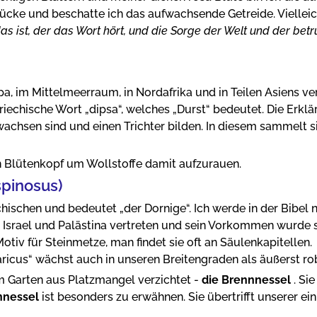
rücke und beschatte ich das aufwachsende Getreide. Viellei
das ist, der das Wort hört, und die Sorge der Welt und der be
a, im Mittelmeerraum, in Nordafrika und in Teilen Asiens ver
iechische Wort „dipsa“, welches „Durst“ bedeutet. Die Erklär
hsen sind und einen Trichter bilden. In diesem sammelt s
n Blütenkopf um Wollstoffe damit aufzurauen.
spinosus)
chen und bedeutet „der Dornige“. Ich werde in der Bibel ni
in Israel und Palästina vertreten und sein Vorkommen wurde s
tiv für Steinmetze, man findet sie oft an Säulenkapitellen.
icus“ wächst auch in unseren Breitengraden als äußerst ro
em Garten aus Platzmangel verzichtet -
die Brennnessel
. Si
nnessel
ist besonders zu erwähnen. Sie übertrifft unserer ei