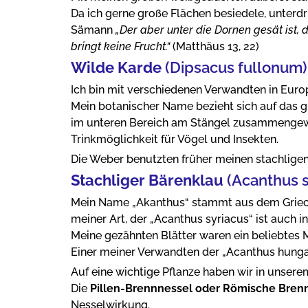
Da ich gerne große Flächen besiedele, unterd
Sämann
„Der aber unter die Dornen gesät ist, 
bringt keine Frucht.“
(Matthäus 13, 22)
Wilde Karde
(Dipsacus fullonum)
Ich bin mit verschiedenen Verwandten in Europ
Mein botanischer Name bezieht sich auf das gr
im unteren Bereich am Stängel zusammengewac
Trinkmöglichkeit für Vögel und Insekten.
Die Weber benutzten früher meinen stachlige
Stachliger Bärenklau
(Acanthus 
Mein Name „Akanthus“ stammt aus dem Griechis
meiner Art, der „Acanthus syriacus“ ist auch 
Meine gezähnten Blätter waren ein beliebtes Mo
Einer meiner Verwandten der „Acanthus hungar
Auf eine wichtige Pflanze haben wir in unser
Die
Pillen-Brennnessel oder Römische Bren
Nesselwirkung.