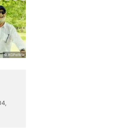
© KGPelWie
04,