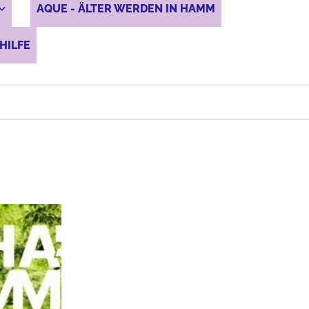
AQUE - ÄLTER WERDEN IN HAMM
HILFE