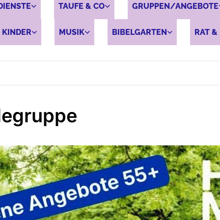
DIENSTE
TAUFE & CO
GRUPPEN/ANGEBOTE
 KINDER
MUSIK
BIBELGARTEN
RAT & 
legruppe