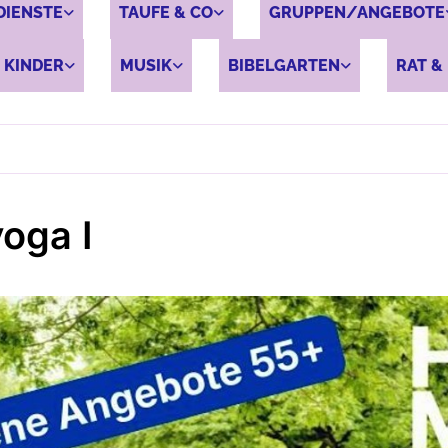
DIENSTE
TAUFE & CO
GRUPPEN/ANGEBOTE
 KINDER
MUSIK
BIBELGARTEN
RAT & 
yoga I