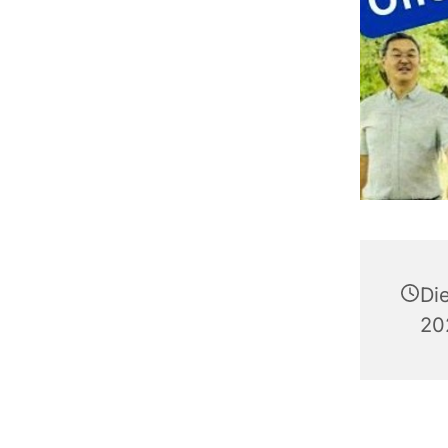
Di
20