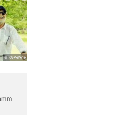
© KGPelWie
r
Hamm