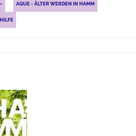
AQUE - ÄLTER WERDEN IN HAMM
HILFE