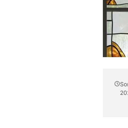
So
20