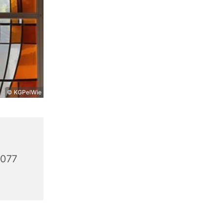
© KGPelWie
9077