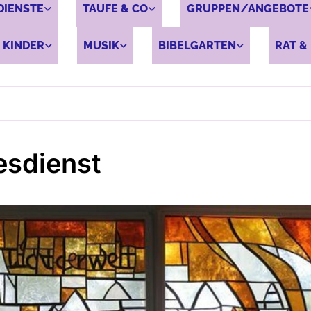
DIENSTE
TAUFE & CO
GRUPPEN/ANGEBOTE
 KINDER
MUSIK
BIBELGARTEN
RAT & 
esdienst