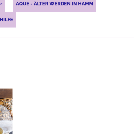
AQUE - ÄLTER WERDEN IN HAMM
HILFE