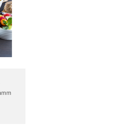
r
Hamm