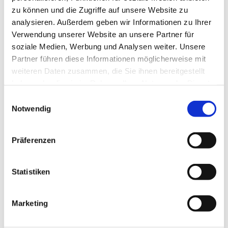
zu können und die Zugriffe auf unsere Website zu
analysieren. Außerdem geben wir Informationen zu Ihrer
Verwendung unserer Website an unsere Partner für
soziale Medien, Werbung und Analysen weiter. Unsere
Partner führen diese Informationen möglicherweise mit
Dies könnte Sie auch
weiteren Daten zusammen, die Sie ihnen bereitgestellt
interessieren
haben oder die sie im Rahmen Ihrer Nutzung der Dienste
gesammelt haben.
Einwilligungsauswahl
Notwendig
Präferenzen
Statistiken
Marketing